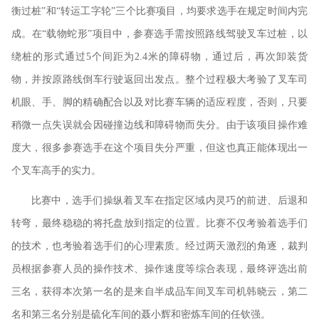
衡过桩”和“转运工字轮”三个比赛项目，均要求选手在规定时间内完
成。在“载物蛇形”项目中，参赛选手需按照路线驾驶叉车过桩，以
绕桩的形式通过5个间距为2.4米的障碍物，通过后，再次卸装货
物，并按原路线倒车行驶返回出发点。整个过程极大考验了叉车司
机眼、手、脚的精确配合以及对比赛车辆的适应程度，否则，只要
稍微一点失误就会因碰撞边线和障碍物而失分。由于该项目操作难
度大，很多参赛选手在这个项目失分严重，但这也真正能体现出一
个叉车高手的实力。
比赛中，选手们操纵着叉车在指定区域内灵巧的前进、后退和
转弯，最终稳稳的将托盘放到指定的位置。比赛不仅考验着选手们
的技术，也考验着选手们的心理素质。经过两天激烈的角逐，裁判
员根据参赛人员的操作技术、操作速度等综合表现，最终评选出前
三名，获得本次第一名的是来自半成品车间叉车司机韩晓云，第二
名和第三名分别是硫化车间的聂小辉和密炼车间的任钦强。