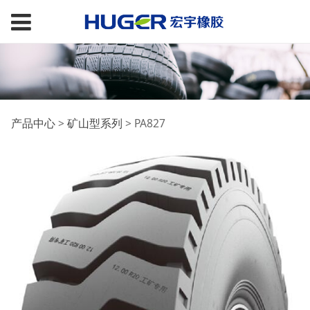
PA827
产品中心
>
矿山型系列
>
PA827